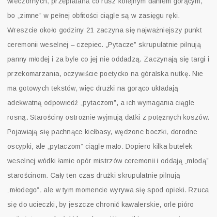
wieczornych, przeplatana co rusz kolejnym daniem gorącym,
bo „zimne” w pełnej obfitości ciągle są w zasięgu ręki.
Wreszcie około godziny 21 zaczyna się najważniejszy punkt
ceremonii weselnej – czepiec. „Pytacze” skrupulatnie pilnują
panny młodej i za byle co jej nie oddadzą. Zaczynają się targi i
przekomarzania, oczywiście poetycko na góralska nutkę. Nie
ma gotowych tekstów, więc drużki na gorąco układają
adekwatną odpowiedź „pytaczom”, a ich wymagania ciągle
rosną. Starościny ostrożnie wyjmują datki z potężnych koszów.
Pojawiają się pachnące kiełbasy, wędzone boczki, dorodne
oscypki, ale „pytaczom” ciągle mało. Dopiero kilka butelek
weselnej wódki łamie opór mistrzów ceremonii i oddają „młodą”
starościnom. Cały ten czas drużki skrupulatnie pilnują
„młodego”, ale w tym momencie wyrywa się spod opieki. Rzuca
się do ucieczki, by jeszcze chronić kawalerskie, orle pióro