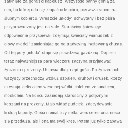
zatknięte za góralski kapelusz. Wszystkie panny gonią za
nim, bo której uda się złapać orle pióro, pierwsza stanie na
ślubnym kobiercu. Wreszcie „młody” schwytany i bez pióra
przyprowadzany jest na salę. Starościny śpiewając
odpowiednie przyśpiewki zdejmują kwiecisty wianuszek z
głowy młodej” zamieniając go na tradycyjną, haftowaną chustę.
Od tej pory „młoda” staje się prawdziwą gazdziną. Dopiero
teraz najważniejsza para wieczoru zaczyna przyjmować
życzenia i prezenty. Ustawia długi rząd gości. Po życzeniach
wszyscy przechodzą wzdłuż szpaleru druhów i drużek, którzy
częstują kieliszkiem weselnej wódki, chlebem ze smalcem,
moskolem. Na końcu zasiadają starościny z potężnymi
koszami na prezenty. Mało widać pudełek, zdecydowanie
królują koperty. Gości niemal trzy setki, wiec ceremonia nieco
się przedłuża, ale i ona ma swój kres. Potem już tylko zabawa