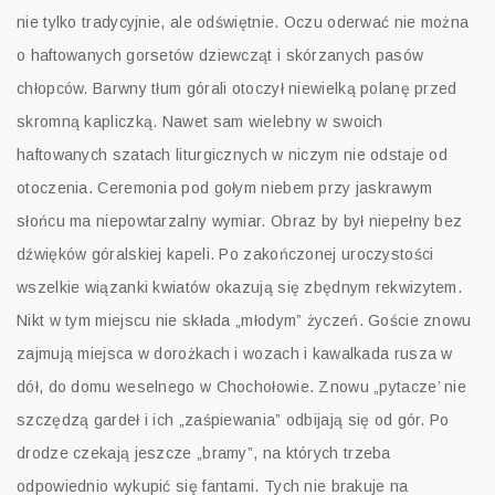
nie tylko tradycyjnie, ale odświętnie. Oczu oderwać nie można
o haftowanych gorsetów dziewcząt i skórzanych pasów
chłopców. Barwny tłum górali otoczył niewielką polanę przed
skromną kapliczką. Nawet sam wielebny w swoich
haftowanych szatach liturgicznych w niczym nie odstaje od
otoczenia. Ceremonia pod gołym niebem przy jaskrawym
słońcu ma niepowtarzalny wymiar. Obraz by był niepełny bez
dźwięków góralskiej kapeli. Po zakończonej uroczystości
wszelkie wiązanki kwiatów okazują się zbędnym rekwizytem.
Nikt w tym miejscu nie składa „młodym” życzeń. Goście znowu
zajmują miejsca w dorożkach i wozach i kawalkada rusza w
dół, do domu weselnego w Chochołowie. Znowu „pytacze’ nie
szczędzą gardeł i ich „zaśpiewania” odbijają się od gór. Po
drodze czekają jeszcze „bramy”, na których trzeba
odpowiednio wykupić się fantami. Tych nie brakuje na