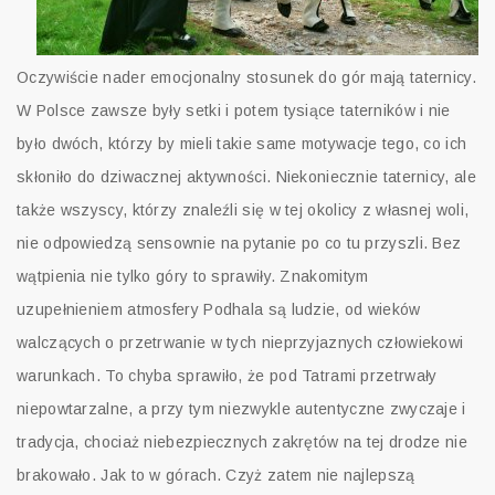
Oczywiście nader emocjonalny stosunek do gór mają taternicy.
W Polsce zawsze były setki i potem tysiące taterników i nie
było dwóch, którzy by mieli takie same motywacje tego, co ich
skłoniło do dziwacznej aktywności. Niekoniecznie taternicy, ale
także wszyscy, którzy znaleźli się w tej okolicy z własnej woli,
nie odpowiedzą sensownie na pytanie po co tu przyszli. Bez
wątpienia nie tylko góry to sprawiły. Znakomitym
uzupełnieniem atmosfery Podhala są ludzie, od wieków
walczących o przetrwanie w tych nieprzyjaznych człowiekowi
warunkach. To chyba sprawiło, że pod Tatrami przetrwały
niepowtarzalne, a przy tym niezwykle autentyczne zwyczaje i
tradycja, chociaż niebezpiecznych zakrętów na tej drodze nie
brakowało. Jak to w górach. Czyż zatem nie najlepszą