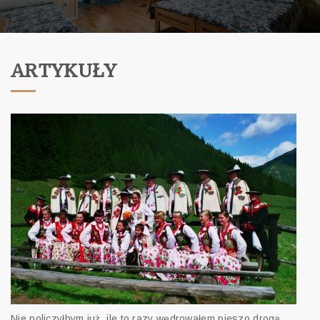
ARTYKUŁY
Nie policzyłbym już, ile to razy wędrowałem pieszo drogą