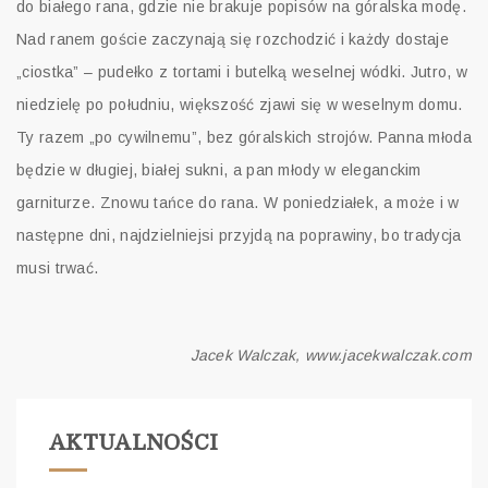
do białego rana, gdzie nie brakuje popisów na góralska modę.
Nad ranem goście zaczynają się rozchodzić i każdy dostaje
„ciostka” – pudełko z tortami i butelką weselnej wódki. Jutro, w
niedzielę po południu, większość zjawi się w weselnym domu.
Ty razem „po cywilnemu”, bez góralskich strojów. Panna młoda
będzie w długiej, białej sukni, a pan młody w eleganckim
garniturze. Znowu tańce do rana. W poniedziałek, a może i w
następne dni, najdzielniejsi przyjdą na poprawiny, bo tradycja
musi trwać.
Jacek Walczak, www.jacekwalczak.com
AKTUALNOŚCI