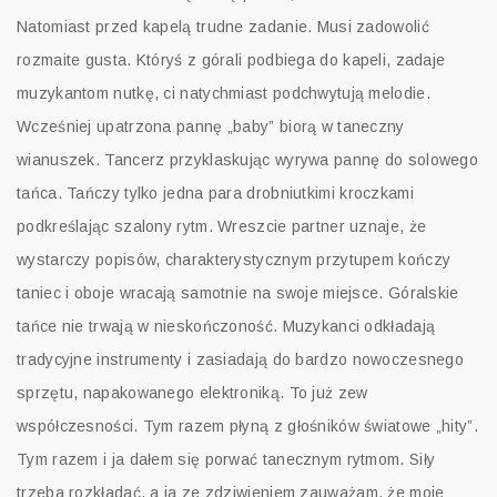
Natomiast przed kapelą trudne zadanie. Musi zadowolić
rozmaite gusta. Któryś z górali podbiega do kapeli, zadaje
muzykantom nutkę, ci natychmiast podchwytują melodie.
Wcześniej upatrzona pannę „baby” biorą w taneczny
wianuszek. Tancerz przyklaskując wyrywa pannę do solowego
tańca. Tańczy tylko jedna para drobniutkimi kroczkami
podkreślając szalony rytm. Wreszcie partner uznaje, że
wystarczy popisów, charakterystycznym przytupem kończy
taniec i oboje wracają samotnie na swoje miejsce. Góralskie
tańce nie trwają w nieskończoność. Muzykanci odkładają
tradycyjne instrumenty i zasiadają do bardzo nowoczesnego
sprzętu, napakowanego elektroniką. To już zew
współczesności. Tym razem płyną z głośników światowe „hity”.
Tym razem i ja dałem się porwać tanecznym rytmom. Siły
trzeba rozkładać, a ja ze zdziwieniem zauważam, że moje