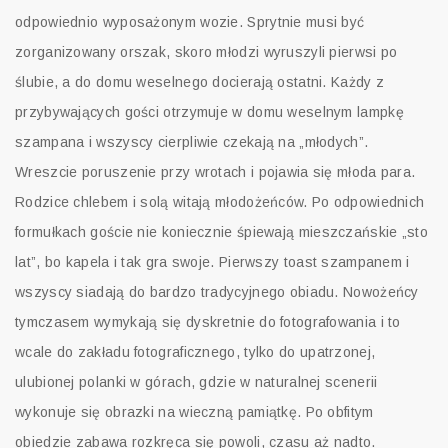
odpowiednio wyposażonym wozie. Sprytnie musi być
zorganizowany orszak, skoro młodzi wyruszyli pierwsi po
ślubie, a do domu weselnego docierają ostatni. Każdy z
przybywających gości otrzymuje w domu weselnym lampkę
szampana i wszyscy cierpliwie czekają na „młodych”.
Wreszcie poruszenie przy wrotach i pojawia się młoda para.
Rodzice chlebem i solą witają młodożeńców. Po odpowiednich
formułkach goście nie koniecznie śpiewają mieszczańskie „sto
lat”, bo kapela i tak gra swoje. Pierwszy toast szampanem i
wszyscy siadają do bardzo tradycyjnego obiadu. Nowożeńcy
tymczasem wymykają się dyskretnie do fotografowania i to
wcale do zakładu fotograficznego, tylko do upatrzonej,
ulubionej polanki w górach, gdzie w naturalnej scenerii
wykonuje się obrazki na wieczną pamiątkę. Po obfitym
obiedzie zabawa rozkręca się powoli, czasu aż nadto.