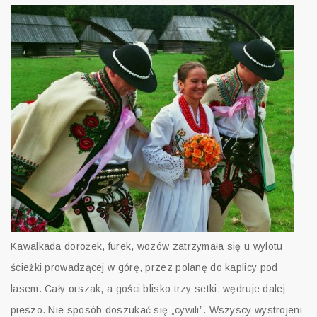
Kawalkada dorożek, furek, wozów zatrzymała się u wylotu
ścieżki prowadzącej w górę, przez polanę do kaplicy pod
lasem. Cały orszak, a gości blisko trzy setki, wędruje dalej
pieszo. Nie sposób doszukać się „cywili”. Wszyscy wystrojeni