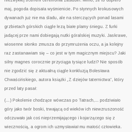
niezwykłej scenerii ceremonia zaślubin. Mimo, że to dopiero
maj, pogoda dopisała wyśmienicie. Po słynnych krokusowych
dywanach już nie ma śladu, ale na sterczących ponad lasami
grzbietach górskich ciągle lezą białe plamy śniegu. Z furki
jadącej prze nami dobiegają nutki góralskiej muzyki. Jaskrawe,
wiosenne słonko zmusza do przymrużenia oczu, a ja kolejny
raz zastanawiam się – co jest w tym magicznym miejscu? Jaki
silny magnes corocznie przyciąga tysiące ludzi? Nie sposób
nie zgodzić się z aktualną ciągle konkluzją Bolesława
Chwaścińskiego, autora książki „Z dziejów taternictwa”, który
przed laty pasał:
(…) Pokolenie chodzące wówczas po Tatrach,… podziwiało
góry jako twór boski, trwającą od wieków ich niewzruszoność
odczuwało jak coś nieprzemijającego i kojarzącego się z
wiecznością, a ogrom ich uzmysławiał mu małość człowieka.