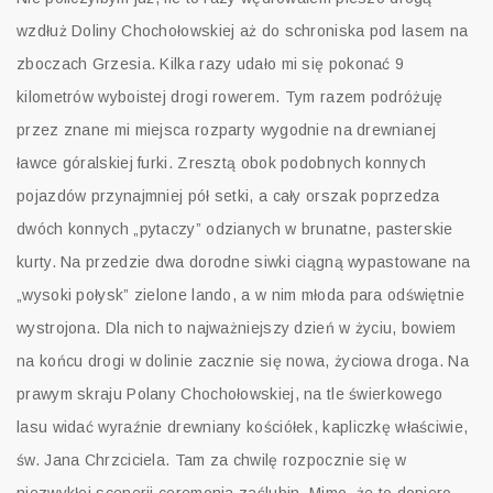
wzdłuż Doliny Chochołowskiej aż do schroniska pod lasem na
zboczach Grzesia. Kilka razy udało mi się pokonać 9
kilometrów wyboistej drogi rowerem. Tym razem podróżuję
przez znane mi miejsca rozparty wygodnie na drewnianej
ławce góralskiej furki. Zresztą obok podobnych konnych
pojazdów przynajmniej pół setki, a cały orszak poprzedza
dwóch konnych „pytaczy” odzianych w brunatne, pasterskie
kurty. Na przedzie dwa dorodne siwki ciągną wypastowane na
„wysoki połysk” zielone lando, a w nim młoda para odświętnie
wystrojona. Dla nich to najważniejszy dzień w życiu, bowiem
na końcu drogi w dolinie zacznie się nowa, życiowa droga. Na
prawym skraju Polany Chochołowskiej, na tle świerkowego
lasu widać wyraźnie drewniany kościółek, kapliczkę właściwie,
św. Jana Chrzciciela. Tam za chwilę rozpocznie się w