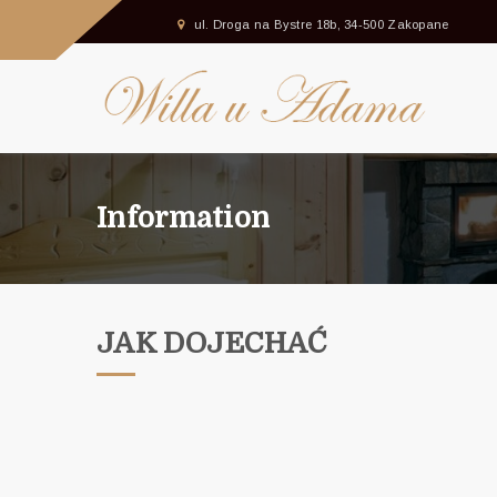
ul. Droga na Bystre 18b, 34-500 Zakopane
Information
JAK DOJECHAĆ