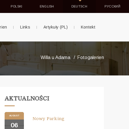
POLSKI
ENGLISH
DEUTSCH
РУССКИЙ
rien
Links
Artykuły (PL)
Kontekt
Willa u Adama
Fotogalerien
AKTUALNOŚCI
AUGUST
Nowy Parking
06