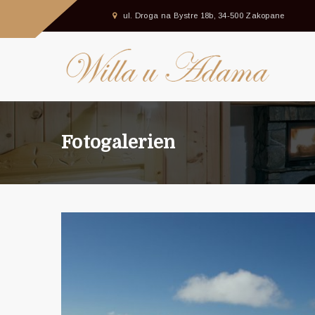
ul. Droga na Bystre 18b, 34-500 Zakopane
Fotogalerien