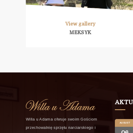
View gallery
MEKSYK
AKTU
Willa u Adama oferuje swoim Gościom
AUGUST
przechowalnię sprzętu narciarskiego i
06