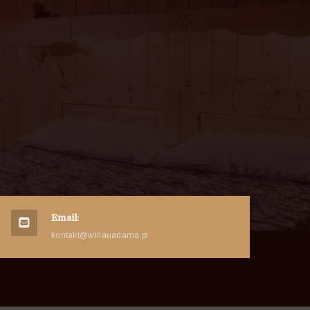
Email:
kontakt@willauadama.pl