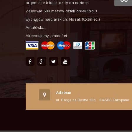
organizuje lekcje jazdy na nartach.
Zaledwie 500 metrów dzieli obiekt od 3
wyciągów narciarskich: Nosal, Koziniec i
Antałówka.
Akceptujemy płatności:
Adress:
ul. Droga na Bystre 18b
,
34-500 Zakopane